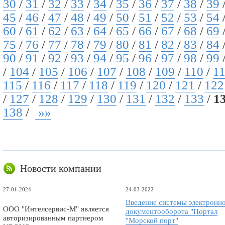
30
/
31
/
32
/
33
/
34
/
35
/
36
/
37
/
38
/
39
45
/
46
/
47
/
48
/
49
/
50
/
51
/
52
/
53
/
54
60
/
61
/
62
/
63
/
64
/
65
/
66
/
67
/
68
/
69
75
/
76
/
77
/
78
/
79
/
80
/
81
/
82
/
83
/
84
90
/
91
/
92
/
93
/
94
/
95
/
96
/
97
/
98
/
99
/
104
/
105
/
106
/
107
/
108
/
109
/
110
/
1
115
/
116
/
117
/
118
/
119
/
120
/
121
/
122
/
127
/
128
/
129
/
130
/
131
/
132
/
133
/
1
138
/
»»
Новости компании
27-01-2024
24-03-2022
Введение системы электронн
ООО "Интелсервис-М" является
документооборота "Портал
авторизированным партнером
"Морской порт"