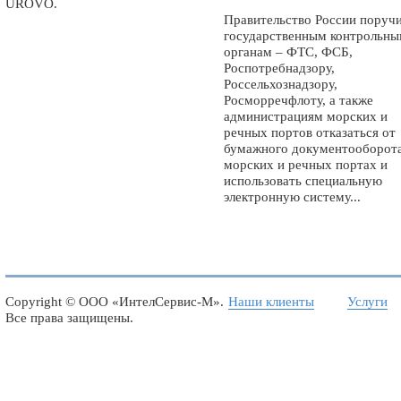
UROVO.
Правительство России поруч
государственным контрольн
органам – ФТС, ФСБ,
Роспотребнадзору,
Россельхознадзору,
Росморречфлоту, а также
администрациям морских и
речных портов отказаться от
бумажного документооборота
морских и речных портах и
использовать специальную
электронную систему...
Copyright ©
ООО «ИнтелСервис-М»
.
Наши клиенты
Услуги
Все права защищены.