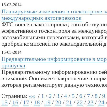
18-03-2014
Планируемые изменения в госконтроле з
международных автоперевозок
ФТС внесен законопроект, способству
эффективного госконтроля за междунар
автомобильными перевозками, который в
одобрен комиссией по законодательной де
15-03-2014
Предварительное информирование в мор
пропуска
Предварительному информированию сейч
внимание. Оно имеет закрепление в норм
которая регламентирует данную технолог
Страница:
««
/
1
/
2
/
3
/
4
/
5
/
6
/
7
/
8
/
9
15
/
16
/
17
/
18
/
19
/
20
/
21
/
22
/
23
/
24