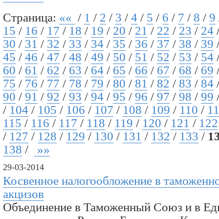
Страница:
««
/
1
/
2
/
3
/
4
/
5
/
6
/
7
/
8
/
9
15
/
16
/
17
/
18
/
19
/
20
/
21
/
22
/
23
/
24
30
/
31
/
32
/
33
/
34
/
35
/
36
/
37
/
38
/
39
45
/
46
/
47
/
48
/
49
/
50
/
51
/
52
/
53
/
54
60
/
61
/
62
/
63
/
64
/
65
/
66
/
67
/
68
/
69
75
/
76
/
77
/
78
/
79
/
80
/
81
/
82
/
83
/
84
90
/
91
/
92
/
93
/
94
/
95
/
96
/
97
/
98
/
99
/
104
/
105
/
106
/
107
/
108
/
109
/
110
/
1
115
/
116
/
117
/
118
/
119
/
120
/
121
/
122
/
127
/
128
/
129
/
130
/
131
/
132
/
133
/
1
138
/
»»
29-03-2014
Косвенное налогообложение в таможенн
акцизов
Объединение в Таможенный Союз и в Ед