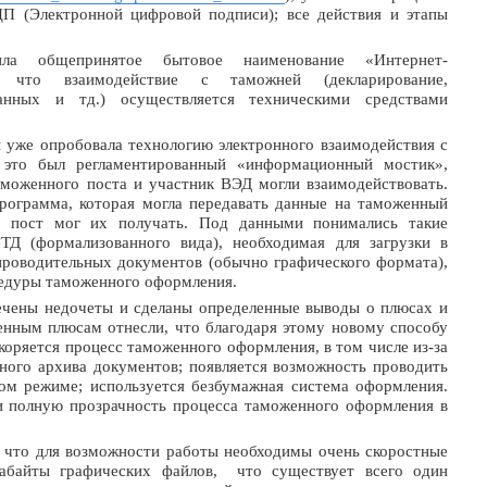
П (Электронной цифровой подписи); все действия и этапы
ила общепринятое бытовое наименование «Интернет-
, что взаимодействие с таможней (декларирование,
анных и тд.) осуществляется техническими средствами
 уже опробовала технологию электронного взаимодействия с
это был регламентированный «информационный мостик»,
аможенного поста и участник ВЭД могли взаимодействовать.
программа, которая могла передавать данные на таможенный
ый пост мог их получать. Под данными понимались такие
ТД (формализованного вида), необходимая для загрузки в
проводительных документов (обычно графического формата),
едуры таможенного оформления.
ечены недочеты и сделаны определенные выводы о плюсах и
енным плюсам отнесли, что благодаря этому новому способу
коряется процесс таможенного оформления, в том числе из-за
ного архива документов; появляется возможность проводить
ом режиме; используется безбумажная система оформления.
 полную прозрачность процесса таможенного оформления в
, что для возможности работы необходимы очень скоростные
габайты графических файлов, что существует всего один