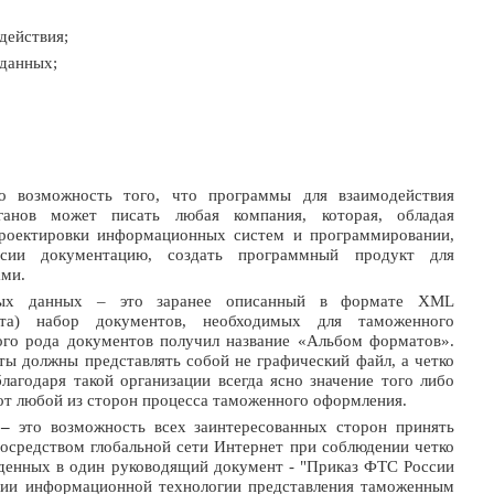
действия;
данных;
о возможность того, что программы для взаимодействия
анов может писать любая компания, которая, обладая
роектировки информационных систем и программировании,
ии документацию, создать программный продукт для
ами.
мых данных – это заранее описанный в формате XML
ста) набор документов, необходимых для таможенного
го рода документов получил название «Альбом форматов».
ты должны представлять собой не графический файл, а четко
лагодаря такой организации всегда ясно значение того либо
 от любой из сторон процесса таможенного оформления.
–
это возможность всех заинтересованных сторон принять
осредством глобальной сети Интернет при соблюдении четко
еденных в один руководящий документ - "Приказ ФТС России
нии информационной технологии представления таможенным