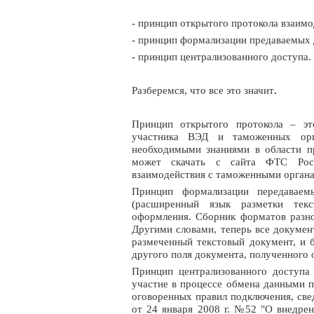
- принцип открытого протокола взаимо
- принцип формализации предаваемых 
- принцип централизованного доступа.
Разберемся, что все это значит
.
Принцип открытого протокола – эт
участника ВЭД и таможенных орг
необходимыми знаниями в области п
может скачать с сайта ФТС Росс
взаимодействия с таможенными орган
Принцип формализации передавае
(расширенный язык разметки тек
оформления. Сборник форматов разно
Другими словами, теперь все докумен
размеченный текстовый документ, и б
другого поля документа, полученного
Принцип централизованного доступа
участие в процессе обмена данными п
оговоренных правил подключения, св
от 24 января 2008 г. №52 "О внедре