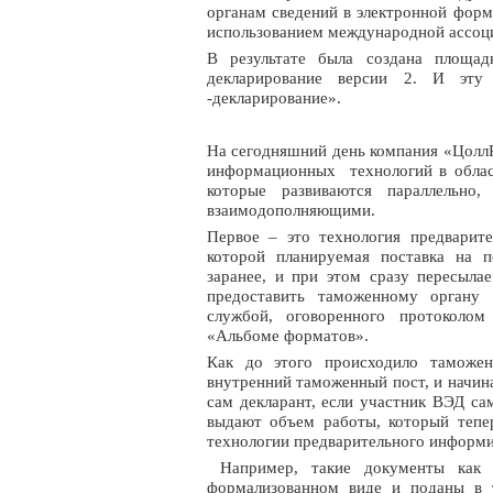
органам сведений в электронной форм
использованием международной ассоци
В результате была создана площад
декларирование версии 2. И эту
-декларирование».
На сегодняшний день компания «ЦоллР
информационных технологий в област
которые развиваются параллельно
взаимодополняющими.
Первое – это технология предварите
которой планируемая поставка на 
заранее, и при этом сразу пересыла
предоставить таможенному органу 
службой, оговоренного протоколом
«Альбоме форматов».
Как до этого происходило таможен
внутренний таможенный пост, и начинае
сам декларант, если участник ВЭД са
выдают объем работы, который тепе
технологии предварительного информи
Например, такие документы ка
формализованном виде и поданы в 