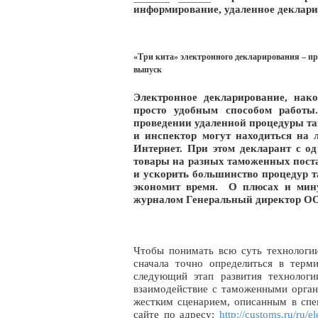
информирование, удаленное деклар
«Три кита» электронного декларирования – пр
выпуск
Электронное декларирование, нако
просто удобным способом работы.
проведении удаленной процедуры та
и инспектор могут находиться на 
Интернет. При этом декларант с о
товары на разных таможенных поста
и ускорить большинство процедур т
экономит время. О плюсах и мин
журналом Генеральный директор О
Чтобы понимать всю суть технологии
сначала точно определиться в терм
следующий этап развития технологии
взаимодействие с таможенными орган
жестким сценарием, описанным в сп
сайте по адресу:
http://customs.ru/ru/e