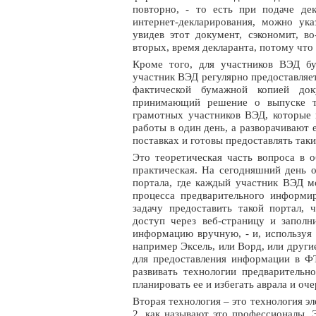
повторно, - то есть при подаче де
интернет-декларирования, можно ук
увидев этот документ, сэкономит, в
вторых, время декларанта, потому что
Кроме того, для участников ВЭД бу
участник ВЭД регулярно предоставляет
фактической бумажной копией до
принимающий решение о выпуске то
грамотных участников ВЭД, которые 
работы в один день, а разворачивают
поставках и готовы предоставлять так
Это теоретическая часть вопроса в 
практическая. На сегодняшний день о
портала, где каждый участник ВЭД м
процесса предварительного информ
задачу предоставить такой портал,
доступ через веб-страницу и запол
информацию вручную, - и, используя
например Эксель, или Ворд, или други
для предоставления информации в ФТ
развивать технологии предварительн
планировать ее и избегать аврала и оче
Вторая технология – это технология э
2, как называют это профессионалы.