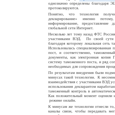
однозначно определены благодаря ЭЦ
протоколируются.
Понятно, что технология получ
декларирование» именно потому
информирование, предоставление д
глобальной сети Интернет.
Несколько лет тому назад ФТС России
участниками ВЭД. По своей сути 
благодаря которому локальная сеть т
Использовалась специализированная 
пост, и соответственно, таможенн
документы, как электронная копия Г
систему таможенного поста, и ряд со
необходимых для сопровождения проц
По результатам внедрения были подм
минусах такой технологии. К несомн
взаимодействия с участниками ВЭД ус
использования декларантом наработан
таможенный контроль в автоматическ
Как положительный момент оценили и
режиме онлайн.
К минусам же технологии отнесли то
каналы связи, чтобы передавать ме