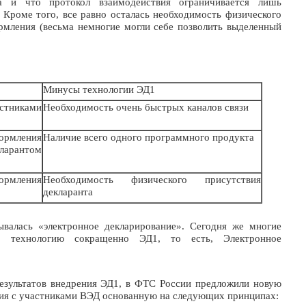
а и что протокол взаимодействия ограничивается лишь
Кроме того, все равно осталась необходимость физического
рмления (весьма немногие могли себе позволить выделенный
Минусы технологии ЭД1
стниками
Необходимость очень быстрых каналов связи
ормления
Наличие всего одного программного продукта
арантом
ормления
Необходимость физического присутствия
декларанта
ывалась «электронное декларирование». Сегодня же многие
ю, технологию сокращенно ЭД1, то есть, Электронное
езультатов внедрения ЭД1, в ФТС России предложили новую
ия с участниками ВЭД основанную на следующих принципах: