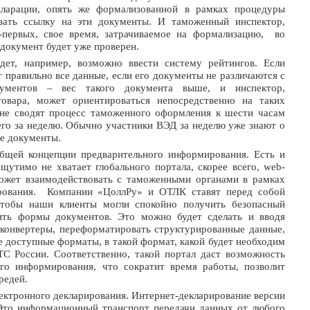
кларации, опять же формализованной в рамках процедуры
азать ссылку на эти документы. И таможенный инспектор,
о-первых, свое время, затрачиваемое на формализацию, во
 документ будет уже проверен.
дет, например, возможно ввести систему рейтингов. Если
 правильно все данные, если его документы не различаются с
кументов – вес такого документа выше, и инспектор,
вара, может ориентироваться непосредственно на таких
не сводят процесс таможенного оформления к шести часам
 его за неделю. Обычно участники ВЭД за неделю уже знают о
ие документы.
общей концепции предварительного информирования. Есть и
щутимо не хватает глобального портала, скорее всего, web-
ожет взаимодействовать с таможенными органами в рамках
ирования. Компании «ЦоллРу» и ОТЛК ставят перед собой
 чтобы наши клиенты могли спокойно получить безопасный
нить формы документов. Это можно будет сделать и вводя
 конвертеры, переформатировать структурированные данные,
е доступные форматы, в такой формат, какой будет необходим
С России. Соответственно, такой портал даст возможность
ого информирования, что сократит время работы, позволит
редей.
лектронного декларирования. Интернет-декларирование версии
 Это информационный транспорт передачи данных от любого