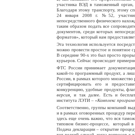
участника ВЭД в таможенный орган, 
Благодаря этому транспорту, этому с
24 января 2008 г. №52, участни
непосредственного физического нахож
таким образом подать все сопроводит
документов, среди которых непосред
форматов», который нам предоставля
Эта технология используется посредст
можно провести простое и понятное с
В середине 90-х это был просто прор
курьеров. Сейчас происходит примерно
ФТС России принимает документацию
какой-то программный продукт, а ли
России, в рамках которого множество
сертифицировать его и предостави
конкуренцию, удобные продукты, флаг
версия,
и так далее.
Есть
и беспла
института
ЛЭТИ
– «Комплекс програм
Соответственно, группы компаний вы
и в рамках оговоренных процедур пере
здесь еще очень важно, что вся тамо
типовом бизнес-процессе, который в 
Подача декларации – открытие процеду
тот редкий случай, когда вопросов к 