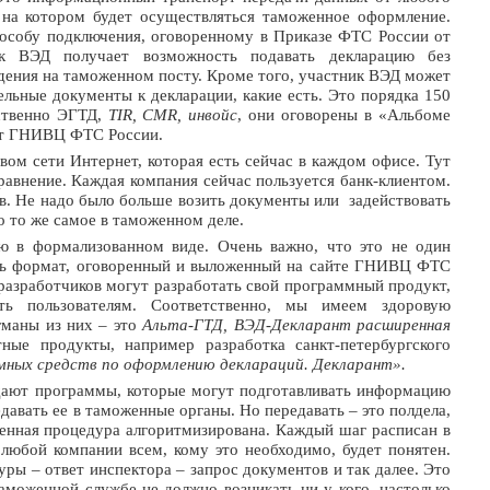
на котором будет осуществляться таможенное оформление.
пособу подключения, оговоренному в Приказе ФТС России от
к ВЭД получает возможность подавать декларацию без
дения на таможенном посту. Кроме того, участник ВЭД может
ельные документы к декларации, какие есть. Это порядка 150
ственно ЭГТД,
TIR,
CMR, инвойс
, они оговорены в «Альбоме
ет ГНИВЦ ФТС России.
вом сети Интернет, которая есть сейчас в каждом офисе. Тут
равнение. Каждая компания сейчас пользуется банк-клиентом.
ыв. Не надо было больше возить документы или задействовать
 то же самое в таможенном деле.
 в формализованном виде. Очень важно, что это не один
шь формат, оговоренный и выложенный на сайте ГНИВЦ ФТС
 разработчиков могут разработать свой программный продукт,
ть пользователям. Соответственно, мы имеем здоровую
маны из них – это
Альта-ГТД, ВЭД-Декларант расширенная
тные продукты, например разработка санкт-петербургского
мных средств по оформлению деклараций. Декларант».
дают программы, которые могут подготавливать информацию
давать ее в таможенные органы. Но передавать – это полдела,
женная процедура алгоритмизирована. Каждый шаг расписан в
любой компании всем, кому это необходимо, будет понятен.
ры – ответ инспектора – запрос документов и так далее. Это
таможенной службе не должно возникать ни у кого, настолько