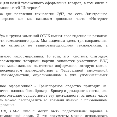
е для целей таможенного оформления товаров, в том числе с
ации сетей "Интернет".
ка для появления технологии ЭД2, то есть Электронное
 версию все мы называем довольно часто «Интернет
у» и группа компаний ОТЛК имеют свое видение на развитие
и таможенного дела. Мы выделяем здесь три направления,
, но являются не взаимозамещающими технологиями, а
льного информирования. То есть, это система, благодаря
перемещение товарной партии заявляется участником ВЭД
ется максимальное количество информации, которую можно
посредством взаимодействия с Федеральной таможенной
 взаимодействия, опубликованном в уже упоминавшемся
ное оформление? - Транспортное средство приходит на
тся головная боль брокера. Брокер и декларант в связке, или
мостоятельно осуществляет эту деятельность, за шесть часов
рь можно распределить во времени именно с применением
рования.
к
TIR,
CMR, инвойс
могут быть подготовлены заранее в
таможенный орган. И эти документы можно использовать