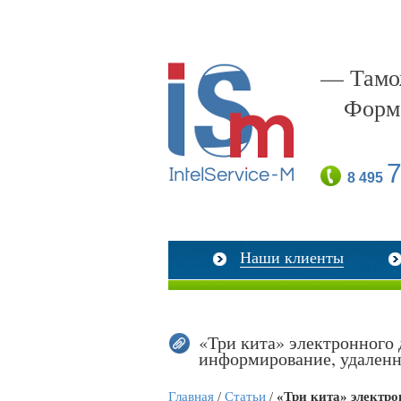
— Тамож
Форм
7
8 495
Наши клиенты
«Три кита» электронного 
информирование, удаленн
Главная
/
Статьи
/
«Три кита» электро