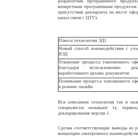
разработчик программного продукт
конкретным программным продуктом. 
присутствия декларанта на месте офо
канал связи с ЦТУ).
Плюсы технологии ЭД1
Новый способ взаимодействия с уча
ВЭД
Ускорение процесса таможенного оф
благодаря использованию декл
наработанного архива документов
Понимание процесса таможенного оф
в режиме онлайн
Вся описанная технология так и наз
специалисты называют ту, перву
декларирование версии 1.
Сделав соответствующие выводы из р
концепцию электронного взаимодейств