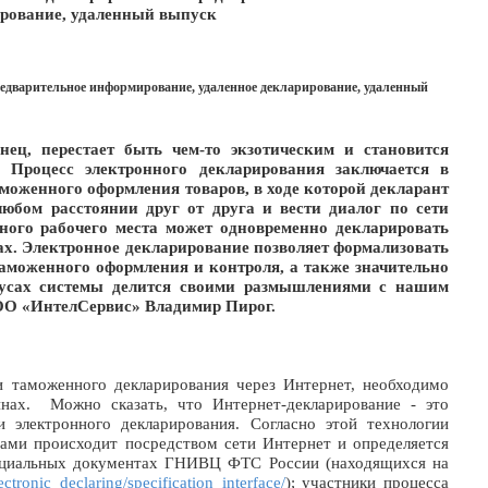
ирование, удаленный выпуск
едварительное информирование, удаленное декларирование, удаленный
нец, перестает быть чем-то экзотическим и становится
 Процесс электронного декларирования заключается в
моженного оформления товаров, в ходе которой декларант
любом расстоянии друг от друга и вести диалог по сети
дного рабочего места может одновременно декларировать
х. Электронное декларирование позволяет формализовать
аможенного оформления и контроля, а также значительно
усах системы делится своими размышлениями с нашим
ОО «ИнтелСервис» Владимир Пирог.
 таможенного декларирования через Интернет, необходимо
инах. Можно сказать, что Интернет-декларирование - это
 электронного декларирования. Согласно этой технологии
ами происходит посредством сети Интернет и определяется
ециальных документах ГНИВЦ ФТС России (находящихся на
lectronic_declaring/specification_interface/
); участники процесса