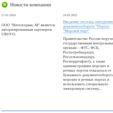
Новости компании
27-01-2024
24-03-2022
Введение системы электронн
ООО "Интелсервис-М" является
документооборота "Портал
авторизированным партнером
"Морской порт"
UROVO.
Правительство России поруч
государственным контрольн
органам – ФТС, ФСБ,
Роспотребнадзору,
Россельхознадзору,
Росморречфлоту, а также
администрациям морских и
речных портов отказаться от
бумажного документооборота
морских и речных портах и
использовать специальную
электронную систему...