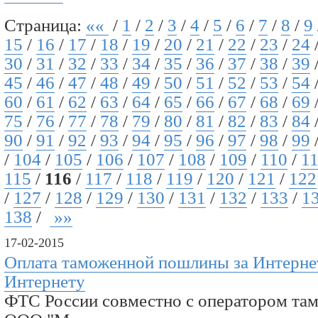
Страница:
««
/
1
/
2
/
3
/
4
/
5
/
6
/
7
/
8
/
9
15
/
16
/
17
/
18
/
19
/
20
/
21
/
22
/
23
/
24
30
/
31
/
32
/
33
/
34
/
35
/
36
/
37
/
38
/
39
45
/
46
/
47
/
48
/
49
/
50
/
51
/
52
/
53
/
54
60
/
61
/
62
/
63
/
64
/
65
/
66
/
67
/
68
/
69
75
/
76
/
77
/
78
/
79
/
80
/
81
/
82
/
83
/
84
90
/
91
/
92
/
93
/
94
/
95
/
96
/
97
/
98
/
99
/
104
/
105
/
106
/
107
/
108
/
109
/
110
/
1
115
/
116
/
117
/
118
/
119
/
120
/
121
/
122
/
127
/
128
/
129
/
130
/
131
/
132
/
133
/
1
138
/
»»
17-02-2015
Оплата таможенной пошлины за Интерне
Интернету
ФТС России совместно с оператором та