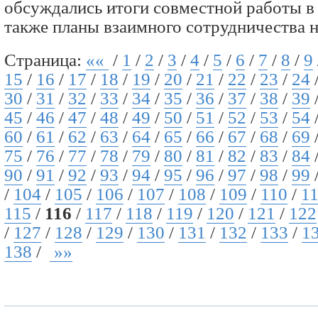
обсуждались итоги совместной работы в
также планы взаимного сотрудничества на
Страница:
««
/
1
/
2
/
3
/
4
/
5
/
6
/
7
/
8
/
9
15
/
16
/
17
/
18
/
19
/
20
/
21
/
22
/
23
/
24
30
/
31
/
32
/
33
/
34
/
35
/
36
/
37
/
38
/
39
45
/
46
/
47
/
48
/
49
/
50
/
51
/
52
/
53
/
54
60
/
61
/
62
/
63
/
64
/
65
/
66
/
67
/
68
/
69
75
/
76
/
77
/
78
/
79
/
80
/
81
/
82
/
83
/
84
90
/
91
/
92
/
93
/
94
/
95
/
96
/
97
/
98
/
99
/
104
/
105
/
106
/
107
/
108
/
109
/
110
/
1
115
/
116
/
117
/
118
/
119
/
120
/
121
/
122
/
127
/
128
/
129
/
130
/
131
/
132
/
133
/
1
138
/
»»