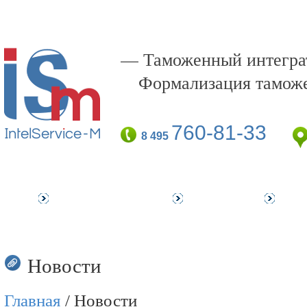
— Таможенный интеграт
Формализация тамож
760-81-33
8 495
Наши клиенты
Услуги
Об 
Новости
Главная
/ Новости