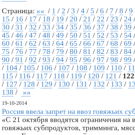
Страница:
««
/
1
/
2
/
3
/
4
/
5
/
6
/
7
/
8
/
9
15
/
16
/
17
/
18
/
19
/
20
/
21
/
22
/
23
/
24
30
/
31
/
32
/
33
/
34
/
35
/
36
/
37
/
38
/
39
45
/
46
/
47
/
48
/
49
/
50
/
51
/
52
/
53
/
54
60
/
61
/
62
/
63
/
64
/
65
/
66
/
67
/
68
/
69
75
/
76
/
77
/
78
/
79
/
80
/
81
/
82
/
83
/
84
90
/
91
/
92
/
93
/
94
/
95
/
96
/
97
/
98
/
99
/
104
/
105
/
106
/
107
/
108
/
109
/
110
/
1
115
/
116
/
117
/
118
/
119
/
120
/
121
/
122
/
127
/
128
/
129
/
130
/
131
/
132
/
133
/
1
138
/
»»
19-10-2014
Россия ввела запрет на ввоз говяжьих с
«С 21 октября вводятся ограничения на 
говяжьих субпродуктов, тримминга, мяс