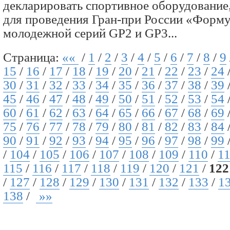
декларировать спортивное оборудование
для проведения Гран-при России «Форму
молодежной серий GP2 и GP3...
Страница:
««
/
1
/
2
/
3
/
4
/
5
/
6
/
7
/
8
/
9
15
/
16
/
17
/
18
/
19
/
20
/
21
/
22
/
23
/
24
30
/
31
/
32
/
33
/
34
/
35
/
36
/
37
/
38
/
39
45
/
46
/
47
/
48
/
49
/
50
/
51
/
52
/
53
/
54
60
/
61
/
62
/
63
/
64
/
65
/
66
/
67
/
68
/
69
75
/
76
/
77
/
78
/
79
/
80
/
81
/
82
/
83
/
84
90
/
91
/
92
/
93
/
94
/
95
/
96
/
97
/
98
/
99
/
104
/
105
/
106
/
107
/
108
/
109
/
110
/
1
115
/
116
/
117
/
118
/
119
/
120
/
121
/
122
/
127
/
128
/
129
/
130
/
131
/
132
/
133
/
1
138
/
»»