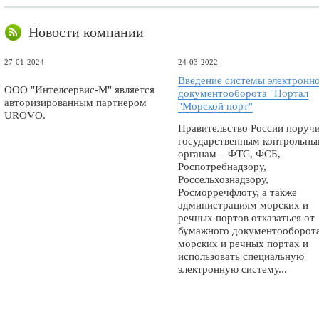
Новости компании
27-01-2024
24-03-2022
Введение системы электронн
ООО "Интелсервис-М" является
документооборота "Портал
авторизированным партнером
"Морской порт"
UROVO.
Правительство России поруч
государственным контрольн
органам – ФТС, ФСБ,
Роспотребнадзору,
Россельхознадзору,
Росморречфлоту, а также
администрациям морских и
речных портов отказаться от
бумажного документооборота
морских и речных портах и
использовать специальную
электронную систему...