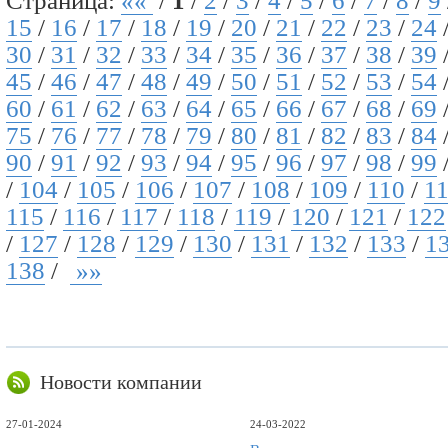
Страница:
««
/
1
/
2
/
3
/
4
/
5
/
6
/
7
/
8
/
9
15
/
16
/
17
/
18
/
19
/
20
/
21
/
22
/
23
/
24
30
/
31
/
32
/
33
/
34
/
35
/
36
/
37
/
38
/
39
45
/
46
/
47
/
48
/
49
/
50
/
51
/
52
/
53
/
54
60
/
61
/
62
/
63
/
64
/
65
/
66
/
67
/
68
/
69
75
/
76
/
77
/
78
/
79
/
80
/
81
/
82
/
83
/
84
90
/
91
/
92
/
93
/
94
/
95
/
96
/
97
/
98
/
99
/
104
/
105
/
106
/
107
/
108
/
109
/
110
/
1
115
/
116
/
117
/
118
/
119
/
120
/
121
/
122
/
127
/
128
/
129
/
130
/
131
/
132
/
133
/
1
138
/
»»
Новости компании
27-01-2024
24-03-2022