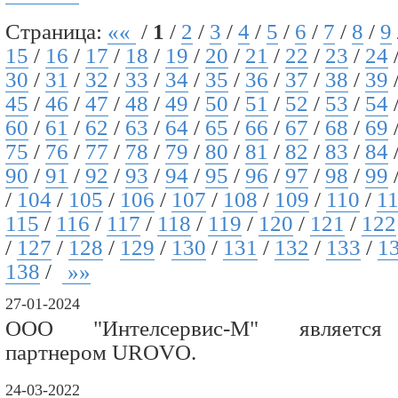
Страница:
««
/
1
/
2
/
3
/
4
/
5
/
6
/
7
/
8
/
9
15
/
16
/
17
/
18
/
19
/
20
/
21
/
22
/
23
/
24
30
/
31
/
32
/
33
/
34
/
35
/
36
/
37
/
38
/
39
45
/
46
/
47
/
48
/
49
/
50
/
51
/
52
/
53
/
54
60
/
61
/
62
/
63
/
64
/
65
/
66
/
67
/
68
/
69
75
/
76
/
77
/
78
/
79
/
80
/
81
/
82
/
83
/
84
90
/
91
/
92
/
93
/
94
/
95
/
96
/
97
/
98
/
99
/
104
/
105
/
106
/
107
/
108
/
109
/
110
/
1
115
/
116
/
117
/
118
/
119
/
120
/
121
/
122
/
127
/
128
/
129
/
130
/
131
/
132
/
133
/
1
138
/
»»
27-01-2024
ООО "Интелсервис-М" является 
партнером UROVO.
24-03-2022