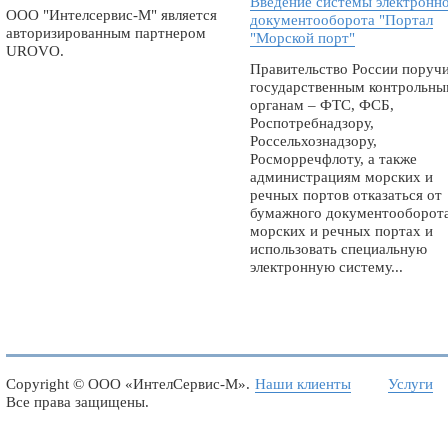
Введение системы электронн
ООО "Интелсервис-М" является
документооборота "Портал
авторизированным партнером
"Морской порт"
UROVO.
Правительство России поруч
государственным контрольн
органам – ФТС, ФСБ,
Роспотребнадзору,
Россельхознадзору,
Росморречфлоту, а также
администрациям морских и
речных портов отказаться от
бумажного документооборота
морских и речных портах и
использовать специальную
электронную систему...
Copyright ©
ООО «ИнтелСервис-М»
.
Наши клиенты
Услуги
Все права защищены.