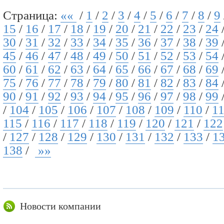
Страница:
««
/
1
/
2
/
3
/
4
/
5
/
6
/
7
/
8
/
9
15
/
16
/
17
/
18
/
19
/
20
/
21
/
22
/
23
/
24
30
/
31
/
32
/
33
/
34
/
35
/
36
/
37
/
38
/
39
45
/
46
/
47
/
48
/
49
/
50
/
51
/
52
/
53
/
54
60
/
61
/
62
/
63
/
64
/
65
/
66
/
67
/
68
/
69
75
/
76
/
77
/
78
/
79
/
80
/
81
/
82
/
83
/
84
90
/
91
/
92
/
93
/
94
/
95
/
96
/
97
/
98
/
99
/
104
/
105
/
106
/
107
/
108
/
109
/
110
/
1
115
/
116
/
117
/
118
/
119
/
120
/
121
/
122
/
127
/
128
/
129
/
130
/
131
/
132
/
133
/
1
138
/
»»
Новости компании