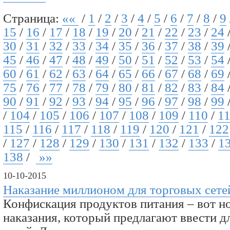
Страница:
««
/
1
/
2
/
3
/
4
/
5
/
6
/
7
/
8
/
9
15
/
16
/
17
/
18
/
19
/
20
/
21
/
22
/
23
/
24
30
/
31
/
32
/
33
/
34
/
35
/
36
/
37
/
38
/
39
45
/
46
/
47
/
48
/
49
/
50
/
51
/
52
/
53
/
54
60
/
61
/
62
/
63
/
64
/
65
/
66
/
67
/
68
/
69
75
/
76
/
77
/
78
/
79
/
80
/
81
/
82
/
83
/
84
90
/
91
/
92
/
93
/
94
/
95
/
96
/
97
/
98
/
99
/
104
/
105
/
106
/
107
/
108
/
109
/
110
/
1
115
/
116
/
117
/
118
/
119
/
120
/
121
/
122
/
127
/
128
/
129
/
130
/
131
/
132
/
133
/
1
138
/
»»
10-10-2015
Наказание миллионом для торговых сете
Конфискация продуктов питания – вот н
наказания, который предлагают ввести 