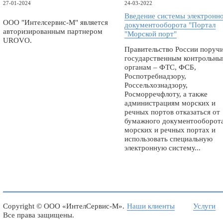
27-01-2024
24-03-2022
Введение системы электронн
ООО "Интелсервис-М" является
документооборота "Портал
авторизированным партнером
"Морской порт"
UROVO.
Правительство России поруч
государственным контрольн
органам – ФТС, ФСБ,
Роспотребнадзору,
Россельхознадзору,
Росморречфлоту, а также
администрациям морских и
речных портов отказаться от
бумажного документооборота
морских и речных портах и
использовать специальную
электронную систему...
Copyright ©
ООО «ИнтелСервис-М»
.
Наши клиенты
Услуги
Все права защищены.