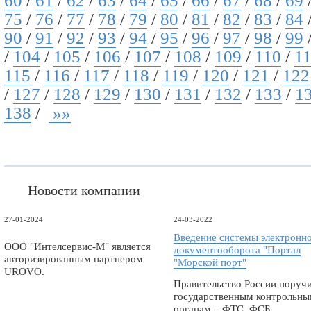
60
/
61
/
62
/
63
/
64
/
65
/
66
/
67
/
68
/
69
75
/
76
/
77
/
78
/
79
/
80
/
81
/
82
/
83
/
84
90
/
91
/
92
/
93
/
94
/
95
/
96
/
97
/
98
/
99
/
104
/
105
/
106
/
107
/
108
/
109
/
110
/
1
115
/
116
/
117
/
118
/
119
/
120
/
121
/
122
/
127
/
128
/
129
/
130
/
131
/
132
/
133
/
1
138
/
»»
Новости компании
27-01-2024
24-03-2022
Введение системы электронн
ООО "Интелсервис-М" является
документооборота "Портал
авторизированным партнером
"Морской порт"
UROVO.
Правительство России поруч
государственным контрольн
органам – ФТС, ФСБ,