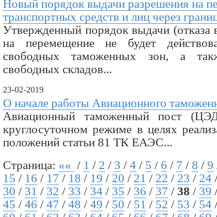
Новый порядок выдачи разрешения на п
транспортных средств и лиц через гран
Утвержденный порядок выдачи (отказа 
на перемещение не будет действов
свободных таможенных зон, а так
свободных складов...
23-02-2019
О начале работы Авиационного таможенн
Авиационный таможенный пост (ЦЭД
круглосуточном режиме в целях реализ
положений статьи 81 ТК ЕАЭС...
Страница:
««
/
1
/
2
/
3
/
4
/
5
/
6
/
7
/
8
/
9
15
/
16
/
17
/
18
/
19
/
20
/
21
/
22
/
23
/
24
30
/
31
/
32
/
33
/
34
/
35
/
36
/
37
/
38
/
39
45
/
46
/
47
/
48
/
49
/
50
/
51
/
52
/
53
/
54