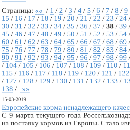
Страница:
««
/
1
/
2
/
3
/
4
/
5
/
6
/
7
/
8
/
9
15
/
16
/
17
/
18
/
19
/
20
/
21
/
22
/
23
/
24
30
/
31
/
32
/
33
/
34
/
35
/
36
/
37
/
38
/
39
45
/
46
/
47
/
48
/
49
/
50
/
51
/
52
/
53
/
54
60
/
61
/
62
/
63
/
64
/
65
/
66
/
67
/
68
/
69
75
/
76
/
77
/
78
/
79
/
80
/
81
/
82
/
83
/
84
90
/
91
/
92
/
93
/
94
/
95
/
96
/
97
/
98
/
99
/
104
/
105
/
106
/
107
/
108
/
109
/
110
/
1
115
/
116
/
117
/
118
/
119
/
120
/
121
/
122
/
127
/
128
/
129
/
130
/
131
/
132
/
133
/
1
138
/
»»
15-03-2019
Европейские корма ненадлежащего качес
С 9 марта текущего года Россельхознад
на поставку кормов из Европы. Стало изве