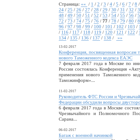
Страница:
««
/
1
/
2
/
3
/
4
/
5
/
6
/
7
/
8
24
/
25
/
26
/
27
/
28
/
29
/
30
/
31
/
32
/
3
48
/
49
/
50
/
51
/
52
/
53
/
54
/
55
/
56
/
5
72
/
73
/
74
/
75
/
76
/
77
/
78
/
79
/
80
/
8
96
/
97
/
98
/
99
/
100
/
101
/
102
/
103
/
/
116
/
117
/
118
/
119
/
120
/
121
/
122
/
134
/
135
/
136
/
137
/
138
/
»»
13-02-2017
Конференция, посвященная вопросам т
нового Таможенного кодекса ЕАЭС
7 февраля 2017 года в Москве по ин
России состоялась Конференция «Акт
применения нового Таможенного код
Таможинформ»...
11-02-2017
Руководитель ФТС России и Чрезвыча
Федерации обсудили вопросы двусторо
6 февраля 2017 года в Москве состоя
Чрезвычайного и Полномочного Пос
Сарана...
06-02-2017
Багаж с военной начинкой