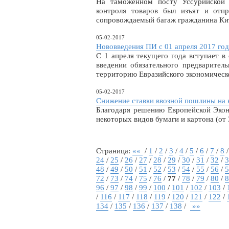
На таможенном посту Уссурийской
контроля товаров был изъят и отпр
сопровождаемый багаж гражданина Кит
05-02-2017
Нововведения ПИ с 01 апреля 2017 год
С 1 апреля текущего года вступает в
введении обязательного предварител
территорию Евразийского экономическ
05-02-2017
Снижение ставки ввозной пошлины на 
Благодаря решению Европейской Экон
некоторых видов бумаги и картона (от 
Страница:
««
/
1
/
2
/
3
/
4
/
5
/
6
/
7
/
8
24
/
25
/
26
/
27
/
28
/
29
/
30
/
31
/
32
/
3
48
/
49
/
50
/
51
/
52
/
53
/
54
/
55
/
56
/
5
72
/
73
/
74
/
75
/
76
/
77
/
78
/
79
/
80
/
8
96
/
97
/
98
/
99
/
100
/
101
/
102
/
103
/
/
116
/
117
/
118
/
119
/
120
/
121
/
122
/
134
/
135
/
136
/
137
/
138
/
»»