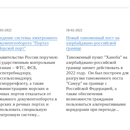
-03-2022
18-02-2022
едение системы электронного
Новый таможенный пост на
кументооборота "Портал
азербайджано-российской
орской порт"
границе
авительство России поручило
Таможенный пункт "Ханоба" на
сударственным контрольным
азербайджано-российской
ганам – ФТС, ФСБ,
границе начнет действовать в
спотребнадзору,
2022 году. Он был построен для
ссельхознадзору,
разгрузки таможенного поста
сморречфлоту, а также
"Самур" на границе с
министрациям морских и
Российской Федерацией, а
чных портов отказаться от
также обеспечения
мажного документооборота в
возможности гражданам
рских и речных портах и
пользоваться альтернативными
пользовать специальную
коридорами при переходе...
ектронную систему...