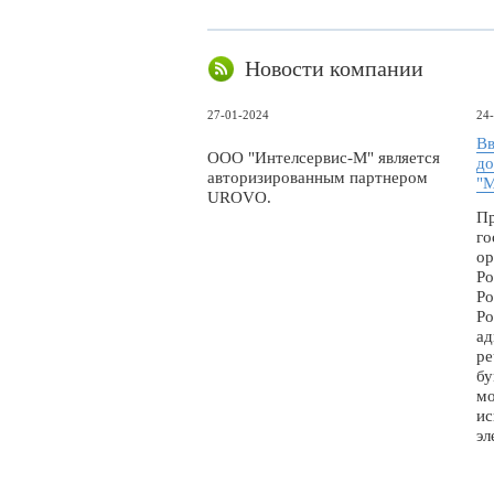
Новости компании
27-01-2024
24
Вв
ООО "Интелсервис-М" является
до
авторизированным партнером
"М
UROVO.
Пр
го
ор
Ро
Ро
Ро
ад
ре
бу
мо
ис
эл