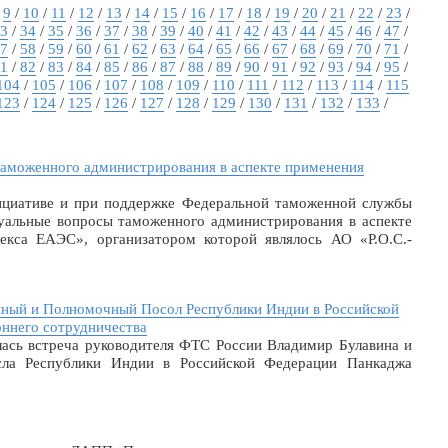
/
9
/
10
/
11
/
12
/
13
/
14
/
15
/
16
/
17
/
18
/
19
/
20
/
21
/
22
/
23
/
3
/
34
/
35
/
36
/
37
/
38
/
39
/
40
/
41
/
42
/
43
/
44
/
45
/
46
/
47
/
7
/
58
/
59
/
60
/
61
/
62
/
63
/
64
/
65
/
66
/
67
/
68
/
69
/
70
/
71
/
1
/
82
/
83
/
84
/
85
/
86
/
87
/
88
/
89
/
90
/
91
/
92
/
93
/
94
/
95
/
104
/
105
/
106
/
107
/
108
/
109
/
110
/
111
/
112
/
113
/
114
/
115
123
/
124
/
125
/
126
/
127
/
128
/
129
/
130
/
131
/
132
/
133
/
аможенного администрирования в аспекте применения
ициативе и при поддержке Федеральной таможенной службы
уальные вопросы таможенного администрирования в аспекте
екса ЕАЭС», организатором которой являлось АО «Р.О.С.-
йный и Полномочный Посол Республики Индии в Российской
ннего сотрудничества
лась встреча руководителя ФТС России Владимир Булавина и
ла Республики Индии в Российской Федерации Панкаджа