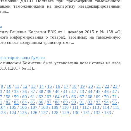
 таможни ДАПП Полтавка при прохождении таможенного
авлен таможенниками на экспертизу незадекларированный
ая...
а
 силу Решение Коллегии ЕЭК от 1 декабря 2015 г. № 158 «О
ьного информирования о товарах, ввозимых на таможенную
ого союза воздушным транспортом»...
некоторые виды бумаги
омической Комиссии была установлена новая ставка на ввоз
31.01.2017 № 13)...
/
9
/
10
/
11
/
12
/
13
/
14
/
15
/
16
/
17
/
18
/
19
/
20
/
21
/
22
/
23
/
3
/
34
/
35
/
36
/
37
/
38
/
39
/
40
/
41
/
42
/
43
/
44
/
45
/
46
/
47
/
7
/
58
/
59
/
60
/
61
/
62
/
63
/
64
/
65
/
66
/
67
/
68
/
69
/
70
/
71
/
1
/
82
/
83
/
84
/
85
/
86
/
87
/
88
/
89
/
90
/
91
/
92
/
93
/
94
/
95
/
104
/
105
/
106
/
107
/
108
/
109
/
110
/
111
/
112
/
113
/
114
/
115
123
/
124
/
125
/
126
/
127
/
128
/
129
/
130
/
131
/
132
/
133
/