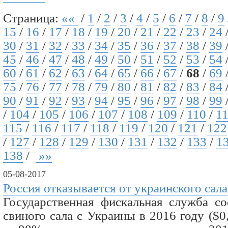
Страница:
««
/
1
/
2
/
3
/
4
/
5
/
6
/
7
/
8
/
9
15
/
16
/
17
/
18
/
19
/
20
/
21
/
22
/
23
/
24
30
/
31
/
32
/
33
/
34
/
35
/
36
/
37
/
38
/
39
45
/
46
/
47
/
48
/
49
/
50
/
51
/
52
/
53
/
54
60
/
61
/
62
/
63
/
64
/
65
/
66
/
67
/
68
/
69
75
/
76
/
77
/
78
/
79
/
80
/
81
/
82
/
83
/
84
90
/
91
/
92
/
93
/
94
/
95
/
96
/
97
/
98
/
99
/
104
/
105
/
106
/
107
/
108
/
109
/
110
/
1
115
/
116
/
117
/
118
/
119
/
120
/
121
/
122
/
127
/
128
/
129
/
130
/
131
/
132
/
133
/
1
138
/
»»
05-08-2017
Россия отказывается от украинского сала
Государственная фискальная служба со
свиного сала с Украины в 2016 году ($0