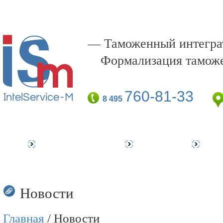
— Таможенный интеграт
Формализация тамож
760-81-33
8 495
Наши клиенты
Услуги
Об 
Новости
Главная
/ Новости