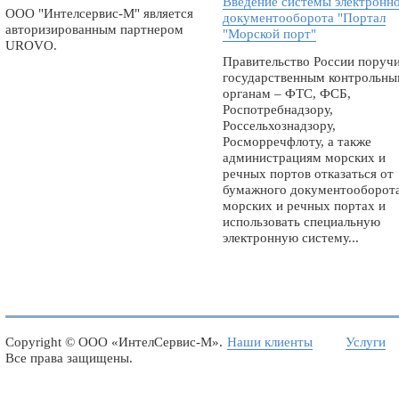
Введение системы электронн
ООО "Интелсервис-М" является
документооборота "Портал
авторизированным партнером
"Морской порт"
UROVO.
Правительство России поруч
государственным контрольн
органам – ФТС, ФСБ,
Роспотребнадзору,
Россельхознадзору,
Росморречфлоту, а также
администрациям морских и
речных портов отказаться от
бумажного документооборота
морских и речных портах и
использовать специальную
электронную систему...
Copyright ©
ООО «ИнтелСервис-М»
.
Наши клиенты
Услуги
Все права защищены.