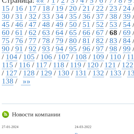
Страница:
««
/
1
/
2
/
3
/
4
/
5
/
6
/
7
/
8
/
9
15
/
16
/
17
/
18
/
19
/
20
/
21
/
22
/
23
/
24
30
/
31
/
32
/
33
/
34
/
35
/
36
/
37
/
38
/
39
45
/
46
/
47
/
48
/
49
/
50
/
51
/
52
/
53
/
54
60
/
61
/
62
/
63
/
64
/
65
/
66
/
67
/
68
/
69
75
/
76
/
77
/
78
/
79
/
80
/
81
/
82
/
83
/
84
90
/
91
/
92
/
93
/
94
/
95
/
96
/
97
/
98
/
99
/
104
/
105
/
106
/
107
/
108
/
109
/
110
/
1
115
/
116
/
117
/
118
/
119
/
120
/
121
/
122
/
127
/
128
/
129
/
130
/
131
/
132
/
133
/
1
138
/
»»
Новости компании
27-01-2024
24-03-2022