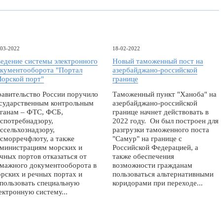
-03-2022
18-02-2022
едение системы электронного
Новый таможенный пост на
кументооборота "Портал
азербайджано-российской
орской порт"
границе
авительство России поручило
Таможенный пункт "Ханоба" на
сударственным контрольным
азербайджано-российской
ганам – ФТС, ФСБ,
границе начнет действовать в
спотребнадзору,
2022 году. Он был построен для
ссельхознадзору,
разгрузки таможенного поста
сморречфлоту, а также
"Самур" на границе с
министрациям морских и
Российской Федерацией, а
чных портов отказаться от
также обеспечения
мажного документооборота в
возможности гражданам
рских и речных портах и
пользоваться альтернативными
пользовать специальную
коридорами при переходе...
ектронную систему...