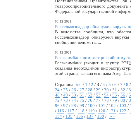
Постановлением Правительства РФ
товаросопроводительного документа 
Федеральной государственной информа
08-12-2021
Россельхознадзор обнаружил вирусы в
В ведомстве сообщили, что обеспо
Россельхознадзор обнаружил вирусы
сообщении ведомства...
08-12-2021
Росэксимбанк поможет российскому эк
Росэксимбанк (входит в группу РЭЦ)
создания необходимой инфраструктур
этой страны, заявил его глава Азер Талы
Страница:
««
/
1
/
2
/
3
/
4
/
5
/
6
/
7
/
8
24
/
25
/
26
/
27
/
28
/
29
/
30
/
31
/
32
/
3
48
/
49
/
50
/
51
/
52
/
53
/
54
/
55
/
56
/
5
72
/
73
/
74
/
75
/
76
/
77
/
78
/
79
/
80
/
8
96
/
97
/
98
/
99
/
100
/
101
/
102
/
103
/
/
116
/
117
/
118
/
119
/
120
/
121
/
122
/
134
/
135
/
136
/
137
/
138
/
»»