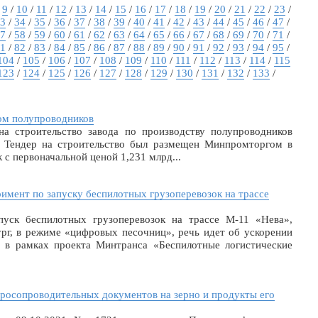
/
9
/
10
/
11
/
12
/
13
/
14
/
15
/
16
/
17
/
18
/
19
/
20
/
21
/
22
/
23
/
3
/
34
/
35
/
36
/
37
/
38
/
39
/
40
/
41
/
42
/
43
/
44
/
45
/
46
/
47
/
7
/
58
/
59
/
60
/
61
/
62
/
63
/
64
/
65
/
66
/
67
/
68
/
69
/
70
/
71
/
1
/
82
/
83
/
84
/
85
/
86
/
87
/
88
/
89
/
90
/
91
/
92
/
93
/
94
/
95
/
104
/
105
/
106
/
107
/
108
/
109
/
110
/
111
/
112
/
113
/
114
/
115
123
/
124
/
125
/
126
/
127
/
128
/
129
/
130
/
131
/
132
/
133
/
том полупроводников
а строительство завода по производству полупроводников
. Тендер на строительство был размещен Минпромторгом в
к с первоначальной ценой 1,231 млрд...
имент по запуску беспилотных грузоперевозок на трассе
уск беспилотных грузоперевозок на трассе М-11 «Нева»,
рг, в режиме «цифровых песочниц», речь идет об ускорении
х в рамках проекта Минтранса «Беспилотные логистические
росопроводительных документов на зерно и продукты его