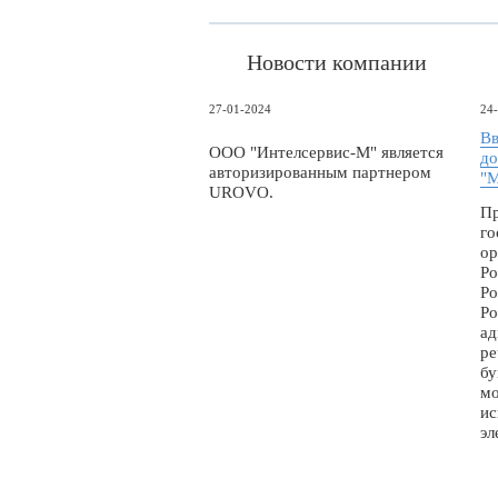
Новости компании
27-01-2024
24
Вв
ООО "Интелсервис-М" является
до
авторизированным партнером
"М
UROVO.
Пр
го
ор
Ро
Ро
Ро
ад
ре
бу
мо
ис
эл