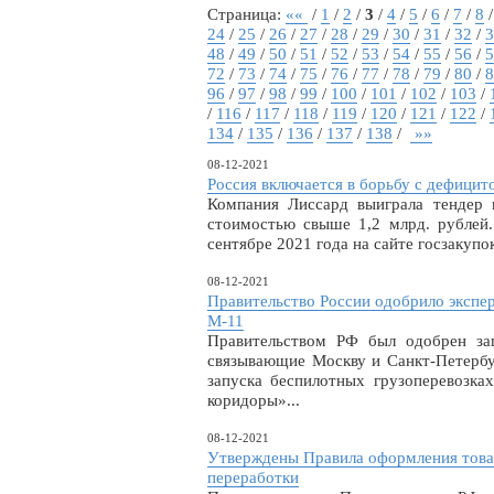
Страница:
««
/
1
/
2
/
3
/
4
/
5
/
6
/
7
/
8
24
/
25
/
26
/
27
/
28
/
29
/
30
/
31
/
32
/
3
48
/
49
/
50
/
51
/
52
/
53
/
54
/
55
/
56
/
5
72
/
73
/
74
/
75
/
76
/
77
/
78
/
79
/
80
/
8
96
/
97
/
98
/
99
/
100
/
101
/
102
/
103
/
/
116
/
117
/
118
/
119
/
120
/
121
/
122
/
134
/
135
/
136
/
137
/
138
/
»»
08-12-2021
Россия включается в борьбу с дефици
Компания Лиссард выиграла тендер н
стоимостью свыше 1,2 млрд. рублей
сентябре 2021 года на сайте госзакупо
08-12-2021
Правительство России одобрило экспер
М-11
Правительством РФ был одобрен зап
связывающие Москву и Санкт-Петербу
запуска беспилотных грузоперевозка
коридоры»...
08-12-2021
Утверждены Правила оформления това
переработки