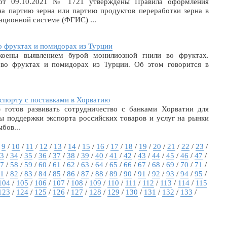
 от 09.10.2021 № 1721 утверждены Правила оформления
на партию зерна или партию продуктов переработки зерна в
ционной системе (ФГИС) ...
о фруктах и помидорах из Турции
коены выявлением бурой монилиозной гнили во фруктах.
 во фруктах и помидорах из Турции. Об этом говорится в
спорту с поставками в Хорватию
 готов развивать сотрудничество с банками Хорватии для
ы поддержки экспорта российских товаров и услуг на рынки
бов...
/
9
/
10
/
11
/
12
/
13
/
14
/
15
/
16
/
17
/
18
/
19
/
20
/
21
/
22
/
23
/
3
/
34
/
35
/
36
/
37
/
38
/
39
/
40
/
41
/
42
/
43
/
44
/
45
/
46
/
47
/
7
/
58
/
59
/
60
/
61
/
62
/
63
/
64
/
65
/
66
/
67
/
68
/
69
/
70
/
71
/
1
/
82
/
83
/
84
/
85
/
86
/
87
/
88
/
89
/
90
/
91
/
92
/
93
/
94
/
95
/
104
/
105
/
106
/
107
/
108
/
109
/
110
/
111
/
112
/
113
/
114
/
115
123
/
124
/
125
/
126
/
127
/
128
/
129
/
130
/
131
/
132
/
133
/