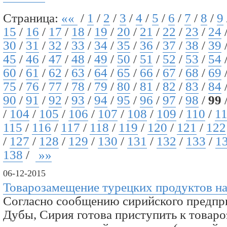
Страница:
««
/
1
/
2
/
3
/
4
/
5
/
6
/
7
/
8
/
9
15
/
16
/
17
/
18
/
19
/
20
/
21
/
22
/
23
/
24
30
/
31
/
32
/
33
/
34
/
35
/
36
/
37
/
38
/
39
45
/
46
/
47
/
48
/
49
/
50
/
51
/
52
/
53
/
54
60
/
61
/
62
/
63
/
64
/
65
/
66
/
67
/
68
/
69
75
/
76
/
77
/
78
/
79
/
80
/
81
/
82
/
83
/
84
90
/
91
/
92
/
93
/
94
/
95
/
96
/
97
/
98
/
99
/
104
/
105
/
106
/
107
/
108
/
109
/
110
/
1
115
/
116
/
117
/
118
/
119
/
120
/
121
/
122
/
127
/
128
/
129
/
130
/
131
/
132
/
133
/
1
138
/
»»
06-12-2015
Товарозамещение турецких продуктов на
Согласно сообщению сирийского предп
Дубы, Сирия готова приступить к това