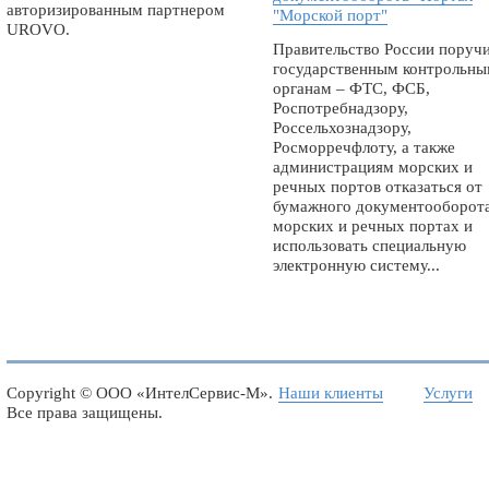
авторизированным партнером
"Морской порт"
UROVO.
Правительство России поруч
государственным контрольн
органам – ФТС, ФСБ,
Роспотребнадзору,
Россельхознадзору,
Росморречфлоту, а также
администрациям морских и
речных портов отказаться от
бумажного документооборота
морских и речных портах и
использовать специальную
электронную систему...
Copyright ©
ООО «ИнтелСервис-М»
.
Наши клиенты
Услуги
Все права защищены.