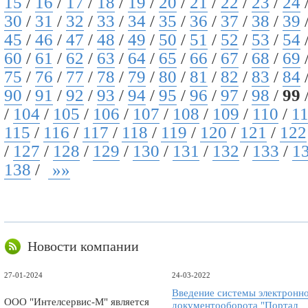
15
/
16
/
17
/
18
/
19
/
20
/
21
/
22
/
23
/
24
30
/
31
/
32
/
33
/
34
/
35
/
36
/
37
/
38
/
39
45
/
46
/
47
/
48
/
49
/
50
/
51
/
52
/
53
/
54
60
/
61
/
62
/
63
/
64
/
65
/
66
/
67
/
68
/
69
75
/
76
/
77
/
78
/
79
/
80
/
81
/
82
/
83
/
84
90
/
91
/
92
/
93
/
94
/
95
/
96
/
97
/
98
/
99
/
104
/
105
/
106
/
107
/
108
/
109
/
110
/
1
115
/
116
/
117
/
118
/
119
/
120
/
121
/
122
/
127
/
128
/
129
/
130
/
131
/
132
/
133
/
1
138
/
»»
Новости компании
27-01-2024
24-03-2022
Введение системы электронн
ООО "Интелсервис-М" является
документооборота "Портал