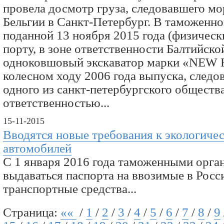
провела досмотр груза, следовавшего мо
Бельгии в Санкт-Петербург. В таможенно
поданной 13 ноября 2015 года (физическ
порту, в зоне ответственности Балтийско
одноковшовый экскаватор марки «NEW
колесном ходу 2006 года выпуска, следо
одного из санкт-петербургского обществ
ответственностью...
15-11-2015
Вводятся новые требования к экологиче
автомобилей
С 1 января 2016 года таможенными орга
выдаваться паспорта на ввозимые в Ро
транспортные средства...
Страница:
««
/
1
/
2
/
3
/
4
/
5
/
6
/
7
/
8
/
9