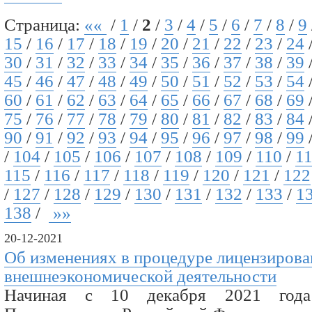
Страница:
««
/
1
/
2
/
3
/
4
/
5
/
6
/
7
/
8
/
9
15
/
16
/
17
/
18
/
19
/
20
/
21
/
22
/
23
/
24
30
/
31
/
32
/
33
/
34
/
35
/
36
/
37
/
38
/
39
45
/
46
/
47
/
48
/
49
/
50
/
51
/
52
/
53
/
54
60
/
61
/
62
/
63
/
64
/
65
/
66
/
67
/
68
/
69
75
/
76
/
77
/
78
/
79
/
80
/
81
/
82
/
83
/
84
90
/
91
/
92
/
93
/
94
/
95
/
96
/
97
/
98
/
99
/
104
/
105
/
106
/
107
/
108
/
109
/
110
/
1
115
/
116
/
117
/
118
/
119
/
120
/
121
/
122
/
127
/
128
/
129
/
130
/
131
/
132
/
133
/
1
138
/
»»
20-12-2021
Об изменениях в процедуре лицензирова
внешнеэкономической деятельности
Начиная с 10 декабря 2021 года