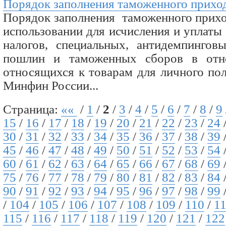
Порядок заполнения таможенного приход
Порядок заполнения таможенного прихо
использовании для исчисления и уплат
налогов, специальных, антидемпингов
пошлин и таможенных сборов в отн
относящихся к товарам для личного пол
Минфин России...
Страница:
««
/
1
/
2
/
3
/
4
/
5
/
6
/
7
/
8
/
9
15
/
16
/
17
/
18
/
19
/
20
/
21
/
22
/
23
/
24
30
/
31
/
32
/
33
/
34
/
35
/
36
/
37
/
38
/
39
45
/
46
/
47
/
48
/
49
/
50
/
51
/
52
/
53
/
54
60
/
61
/
62
/
63
/
64
/
65
/
66
/
67
/
68
/
69
75
/
76
/
77
/
78
/
79
/
80
/
81
/
82
/
83
/
84
90
/
91
/
92
/
93
/
94
/
95
/
96
/
97
/
98
/
99
/
104
/
105
/
106
/
107
/
108
/
109
/
110
/
1
115
/
116
/
117
/
118
/
119
/
120
/
121
/
122