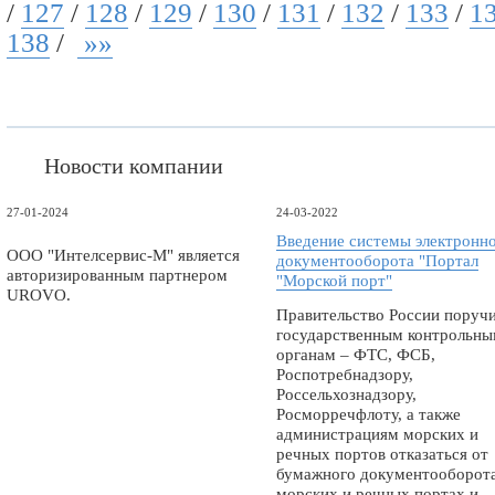
/
127
/
128
/
129
/
130
/
131
/
132
/
133
/
1
138
/
»»
Новости компании
27-01-2024
24-03-2022
Введение системы электронн
ООО "Интелсервис-М" является
документооборота "Портал
авторизированным партнером
"Морской порт"
UROVO.
Правительство России поруч
государственным контрольн
органам – ФТС, ФСБ,
Роспотребнадзору,
Россельхознадзору,
Росморречфлоту, а также
администрациям морских и
речных портов отказаться от
бумажного документооборота
морских и речных портах и