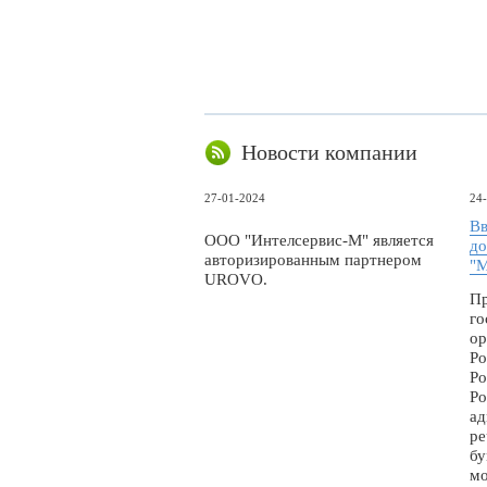
Новости компании
27-01-2024
24
Вв
ООО "Интелсервис-М" является
до
авторизированным партнером
"М
UROVO.
Пр
го
ор
Ро
Ро
Ро
ад
ре
бу
мо