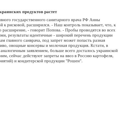
краинских продуктов растет
авного государственного санитарного врача РФ Анны
 к рисковой, расширился. - Наш контроль показывает, что, к
 расширение, - говорит Попова. - Пробы проводятся во всех
ми, результаты идентичные - широкий перечень продукции
ам главного санврача, под запрет может попасть разная
пиво, овощные консервы и молочная продукция. Кстати, в
с аналогичным заявлением, больше всего досталось украинской
м, сейчас действуют запреты на ввоз в Россию картофеля,
риятий) и кондитерской продукции "Рошен".