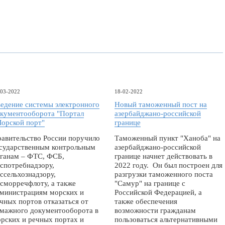
-03-2022
18-02-2022
едение системы электронного
Новый таможенный пост на
кументооборота "Портал
азербайджано-российской
орской порт"
границе
авительство России поручило
Таможенный пункт "Ханоба" на
сударственным контрольным
азербайджано-российской
ганам – ФТС, ФСБ,
границе начнет действовать в
спотребнадзору,
2022 году. Он был построен для
ссельхознадзору,
разгрузки таможенного поста
сморречфлоту, а также
"Самур" на границе с
министрациям морских и
Российской Федерацией, а
чных портов отказаться от
также обеспечения
мажного документооборота в
возможности гражданам
рских и речных портах и
пользоваться альтернативными