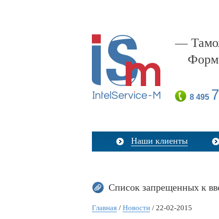
— Тамож
Форм
7
8 495
Наши клиенты
Список запрещенных к вв
Главная
/
Новости
/ 22-02-2015